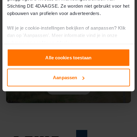
Stichting DE 4DAAGSE. Ze worden niet gebruikt voor het
opbouwen van profielen voor adverteerders.
Wil je je cookie-instellingen bekijken of aanpassen? Klik
dan op 'Aanpassen'. Meer informatie vind je in onze
privacy-
en
cookie-verklaring
.
Alle cookies toestaan
Laatste nieuws
Aanpassen
Lees meer