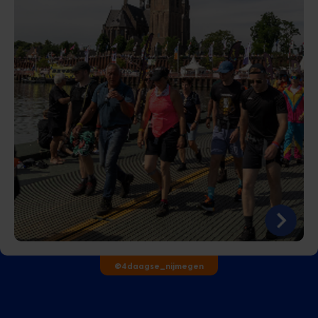
@4daagse_nijmegen