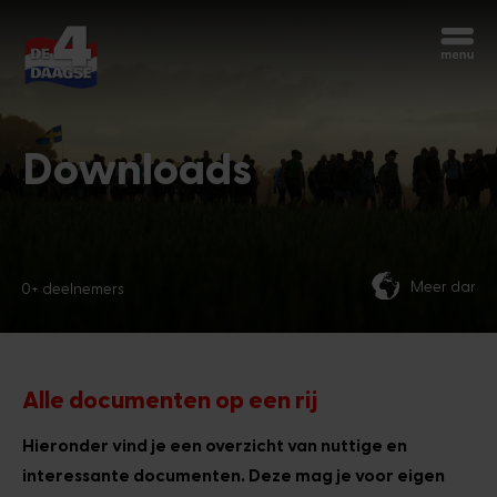
Begin opnieuw
Chatbot Miles
Stel je vragen 24/7
Downloads
Vandaag
Meer dan 70 nationaliteiten
Hoi, ik ben Miles, de chatbot van de
4Daagse. Waar kan ik je mee helpen?
2:48 AM
Alle documenten op een rij
Hieronder vind je een overzicht van nuttige en
interessante documenten. Deze mag je voor eigen