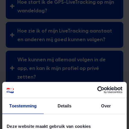
Hoe start ik de GPS-LiveTracking op mijn
wandeldag?
Hoe zie ik of mijn LiveTracking aanstaat
en anderen mij goed kunnen volgen?
Wie kunnen mij allemaal volgen in de
app, en kan ik mijn profiel op privé
zetten?
Waar kan ik terecht voor vragen over
de 4Daagse app?
Toestemming
Details
Over
Welke functionaliteiten zitten er in de
Deze website maakt gebruik van cookies