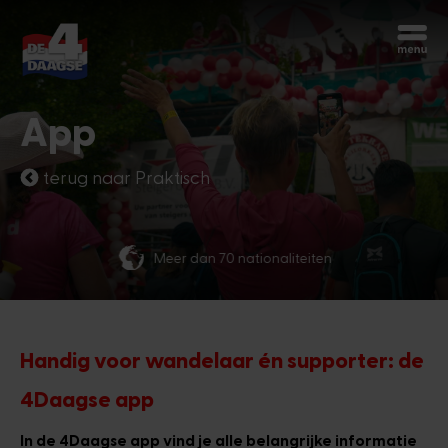
Begin opnieuw
Chatbot Miles
App
Stel je vragen 24/7
terug naar Praktisch
Vandaag
Meer dan 70 nationaliteiten
Hoi, ik ben Miles, de chatbot van de
4Daagse. Waar kan ik je mee helpen?
11:44 AM
Handig voor wandelaar én supporter: de
4Daagse app
In de 4Daagse app vind je alle belangrijke informatie