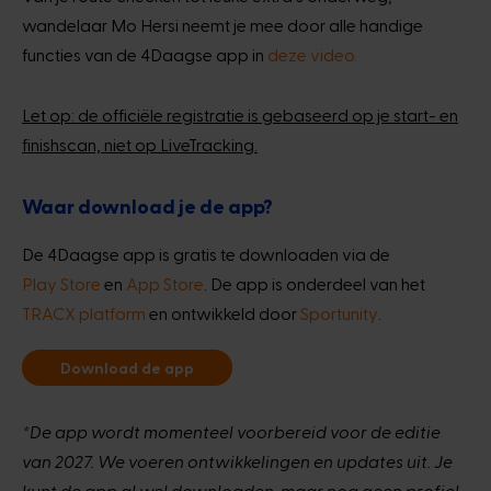
wandelaar Mo Hersi neemt je mee door alle handige
functies van de 4Daagse app in
deze video.
Let op: de officiële registratie is gebaseerd op je start- en
finishscan, niet op LiveTracking.
Waar download je de app?
De 4Daagse app is gratis te downloaden via de
Play Store
en
App Store
. De app is onderdeel van het
TRACX platform
en ontwikkeld door
Sportunity
.
Download de app
*De app wordt momenteel voorbereid voor de editie
van 2027. We voeren ontwikkelingen en updates uit. Je
kunt de app al wel downloaden, maar nog geen profiel