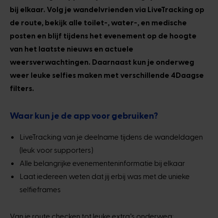
bij elkaar. Volg je wandelvrienden via LiveTracking op
de route, bekijk alle toilet-, water-, en medische
posten en blijf tijdens het evenement op de hoogte
van het laatste nieuws en actuele
weersverwachtingen. Daarnaast kun je onderweg
weer leuke selfies maken met verschillende 4Daagse
filters.
Waar kun je de app voor gebruiken?
LiveTracking van je deelname tijdens de wandeldagen
(leuk voor supporters)
Alle belangrijke evenementeninformatie bij elkaar
Laat iedereen weten dat jij erbij was met de unieke
selfieframes
Van je route checken tot leuke extra’s onderweg;