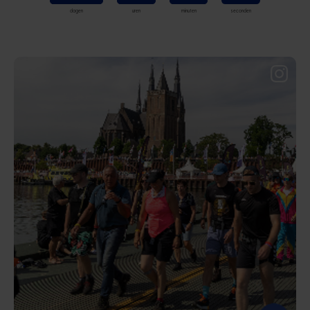
dagen
uren
minuten
seconden