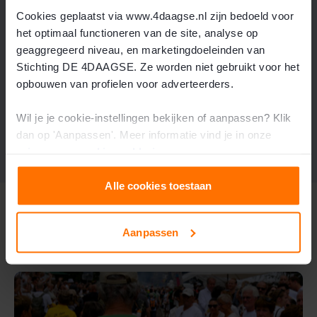
app?
Cookies geplaatst via www.4daagse.nl zijn bedoeld voor
het optimaal functioneren van de site, analyse op
geaggregeerd niveau, en marketingdoeleinden van
Ik wil graag dat anderen mij live kunnen
Stichting DE 4DAAGSE. Ze worden niet gebruikt voor het
volgen. Hoe doe ik dat?
opbouwen van profielen voor adverteerders.
Wil je je cookie-instellingen bekijken of aanpassen? Klik
dan op 'Aanpassen'. Meer informatie vind je in onze
privacy-
en
cookie-verklaring
.
Alle cookies toestaan
Gerelateerde onderwerpen
Aanpassen