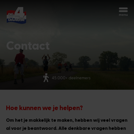
Begin opnieuw
Chatbot Miles
Stel je vragen 24/7
Contact
Vandaag
Meer dan 70 nationaliteiten
Hoi, ik ben Miles, de chatbot van de
4Daagse. Waar kan ik je mee helpen?
6:30 AM
Hoe kunnen we je helpen?
Om het je makkelijk te maken, hebben wij veel vragen
al voor je beantwoord. Alle denkbare vragen hebben