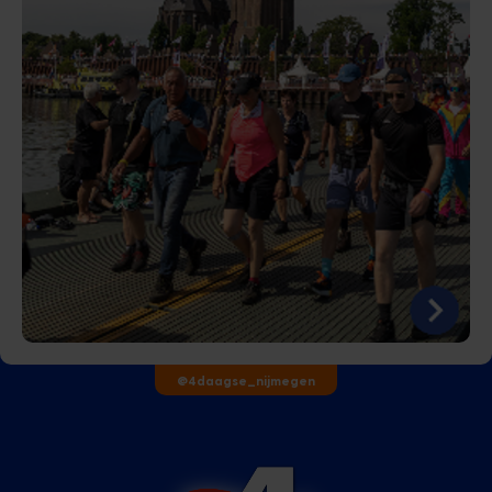
@4daagse_nijmegen