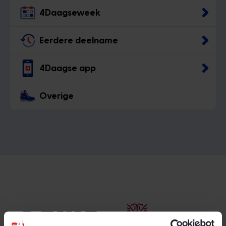
4Daagseweek
Eerdere deelname
4Daagse app
Overige