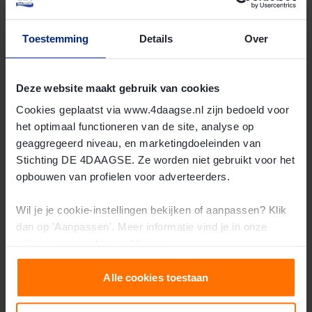
Toestemming
Details
Over
Deze website maakt gebruik van cookies
Cookies geplaatst via www.4daagse.nl zijn bedoeld voor
het optimaal functioneren van de site, analyse op
geaggregeerd niveau, en marketingdoeleinden van
Stichting DE 4DAAGSE. Ze worden niet gebruikt voor het
opbouwen van profielen voor adverteerders.
Wil je je cookie-instellingen bekijken of aanpassen? Klik
dan op 'Aanpassen'. Meer informatie vind je in onze
privacy-
en
cookie-verklaring
.
Jeroen van LOWA
Alle cookies toestaan
“Het is wel prachtig om die onbezorgdheid van de