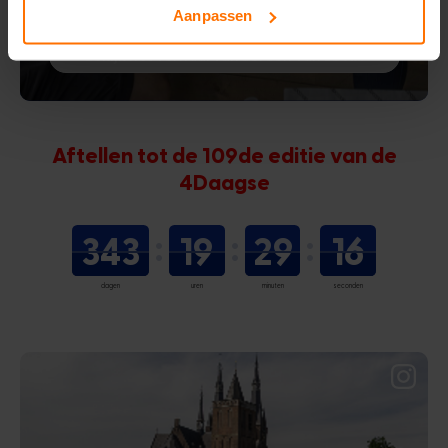
deelnemers te ervaren”
Aanpassen
Bekijk het verhaal van Jeroen van LOWA
Aftellen tot de 109de editie van de
4Daagse
343
19
29
15
dagen
uren
minuten
seconden