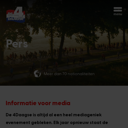
Begin opnieuw
Chatbot Miles
Stel je vragen 24/7
Pers
Vandaag
Meer dan 70 nationaliteiten
Hoi, ik ben Miles, de chatbot van de
4Daagse. Waar kan ik je mee helpen?
11:46 AM
Informatie voor media
De 4Daagse is altijd al een heel mediageniek
evenement gebleken. Elk jaar opnieuw staat de