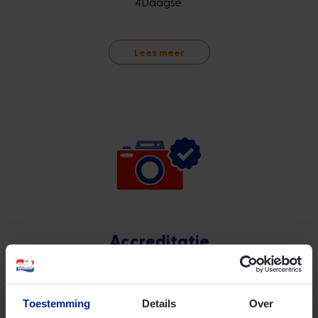
4Daagse.
Lees meer
Accreditatie
Verslag doen van de 4Daagse? Vraag online accreditatie
aan!
Toestemming
Details
Over