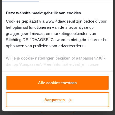
Lees meer
Deze website maakt gebruik van cookies
Cookies geplaatst via www.4daagse.nl zijn bedoeld voor
het optimaal functioneren van de site, analyse op
geaggregeerd niveau, en marketingdoeleinden van
Stichting DE 4DAAGSE. Ze worden niet gebruikt voor het
opbouwen van profielen voor adverteerders.
Wil je je cookie-instellingen bekijken of aanpassen? Klik
dan op 'Aanpassen'. Meer informatie vind je in onze
privacy-
en
cookie-verklaring
.
Bereikbaarheid perscentrum
Alle cookies toestaan
Alle informatie over het perscentrum is hier te vinden.
Aanpassen
Lees meer