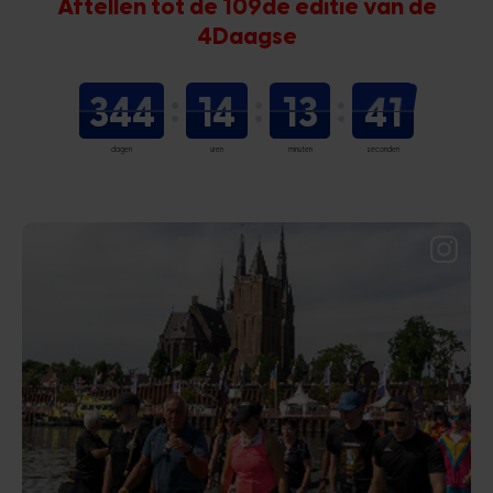
Aftellen tot de 109de editie van de
4Daagse
344
14
13
39
dagen
uren
minuten
seconden