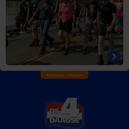
@4daagse_nijmegen