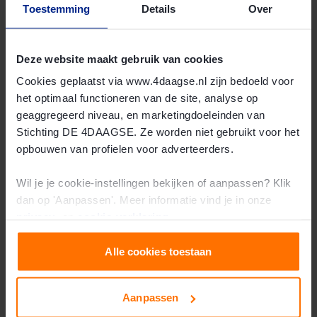
Toestemming
Details
Over
Deze website maakt gebruik van cookies
Cookies geplaatst via www.4daagse.nl zijn bedoeld voor
het optimaal functioneren van de site, analyse op
geaggregeerd niveau, en marketingdoeleinden van
Stichting DE 4DAAGSE. Ze worden niet gebruikt voor het
opbouwen van profielen voor adverteerders.
Wil je je cookie-instellingen bekijken of aanpassen? Klik
dan op 'Aanpassen'. Meer informatie vind je in onze
privacy-
en
cookie-verklaring
.
Evelien de Bruijn
Alle cookies toestaan
“Op dag 4 ben je vrienden voor het leven.”
Bekijk het verhaal van Evelien de Bruijn
Aanpassen