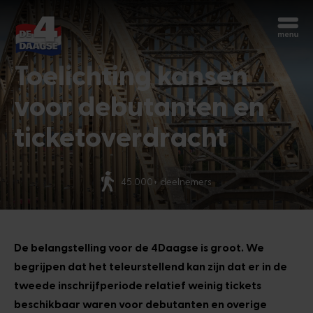
Begin opnieuw
Toelichting kansen
Chatbot Miles
Stel je vragen 24/7
voor debutanten en
ticketoverdracht
Vandaag
Meer dan 70 nationaliteiten
Hoi, ik ben Miles, de chatbot van de
4Daagse. Waar kan ik je mee helpen?
3:10 AM
De belangstelling voor de 4Daagse is groot. We
begrijpen dat het teleurstellend kan zijn dat er in de
tweede inschrijfperiode relatief weinig tickets
beschikbaar waren voor debutanten en overige