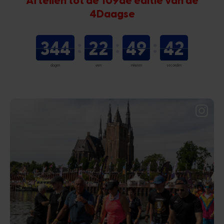
4Daagse
344
22
49
42
dagen
uren
minuten
seconden