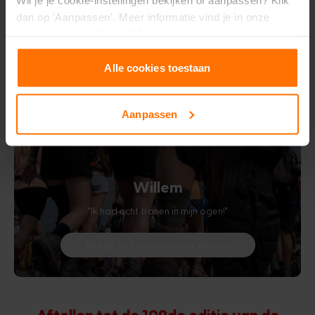
dan op 'Aanpassen'. Meer informatie vind je in onze
privacy-
en
cookie-verklaring
.
Alle cookies toestaan
Aanpassen
Willem
"Ik had echt tranen in mijn ogen!"
Bekijk het verhaal van Willem
Aftellen tot de 109de editie van de