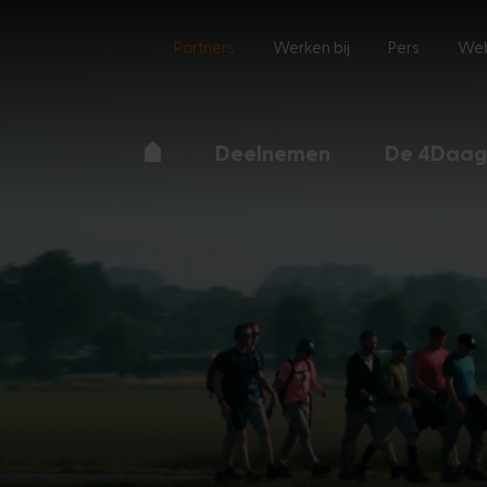
Partners
Werken bij
Pers
We
Deelnemen
De 4Daa