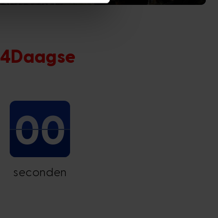
e 4Daagse
00
seconden