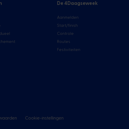
n
De 4Daagseweek
Aanmelden
p
Start/finish
idueel
Controle
achement
Routes
Festiviteiten
waarden
Cookie-instellingen