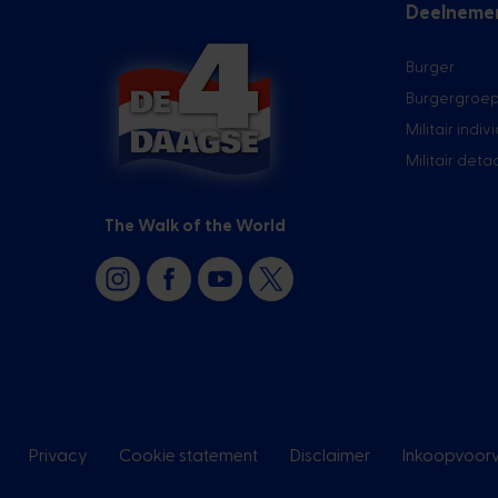
Deelneme
Burger
Burgergroe
Militair indiv
Militair det
The Walk of the World
Privacy
Cookie statement
Disclaimer
Inkoopvoor