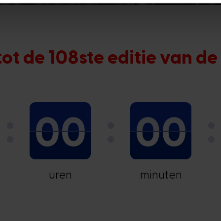
 tot de 108ste editie van d
00
00
uren
minuten