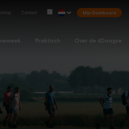
Begin opnieuw
bshop
Contact
Mijn Dashboard
Chatbot Miles
Stel je vragen 24/7
gseweek
Praktisch
Over de 4Daagse
Vandaag
Hoi, ik ben Miles, de chatbot van de
4Daagse. Waar kan ik je mee helpen?
7:30 AM