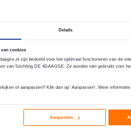
Details
 van cookies
aagse.nl zijn bedoeld voor het optimaal functioneren van de si
den van Stichting DE 4DAAGSE. Ze worden niet gebruikt voor he
Het verhaal van
Willem
 bekijken of aanpassen? Klik dan op 'Aanpassen'. Meer informatie
"Ik had echt tranen in mijn ogen!"
Aanpassen
A
Bekijk het verhaal van Willem