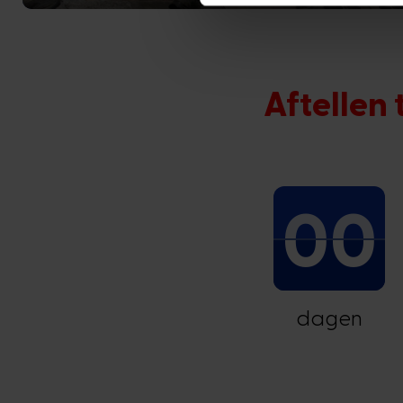
Aftellen
00
dagen