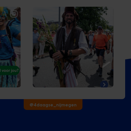
@4daagse_nijmegen