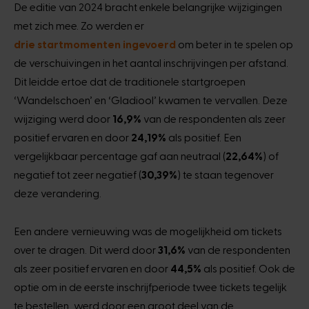
De editie van 2024 bracht enkele belangrijke wijzigingen
met zich mee. Zo werden er
drie startmomenten ingevoerd
om beter in te spelen op
de verschuivingen in het aantal inschrijvingen per afstand.
Dit leidde ertoe dat de traditionele startgroepen
‘Wandelschoen’ en ‘Gladiool’ kwamen te vervallen. Deze
wijziging werd door
16,9%
van de respondenten als zeer
positief ervaren en door
24,19%
als positief. Een
vergelijkbaar percentage gaf aan neutraal (
22,64%
) of
negatief tot zeer negatief (
30,39%
) te staan tegenover
deze verandering.
Een andere vernieuwing was de mogelijkheid om tickets
over te dragen. Dit werd door
31,6%
van de respondenten
als zeer positief ervaren en door
44,5%
als positief. Ook de
optie om in de eerste inschrijfperiode twee tickets tegelijk
te bestellen, werd door een groot deel van de