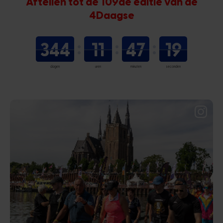
Aftellen tot de 109de editie van de
4Daagse
344
11
47
18
dagen
uren
minuten
seconden