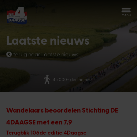
Begin opnieuw
Chatbot Miles
Laatste nieuws
Stel je vragen 24/7
terug naar Laatste nieuws
Vandaag
Meer dan 70 nationaliteiten
Hoi, ik ben Miles, de chatbot van de
4Daagse. Waar kan ik je mee helpen?
2:12 PM
Wandelaars beoordelen Stichting DE
4DAAGSE met een 7,9
Terugblik 106de editie 4Daagse