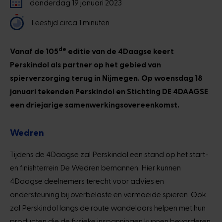
donderdag 19 januari 2023
Leestijd circa 1 minuten
de
Vanaf de 105
editie van de 4Daagse keert
Perskindol als partner op het gebied van
spierverzorging terug in Nijmegen. Op woensdag 18
januari tekenden Perskindol en Stichting DE 4DAAGSE
een driejarige samenwerkingsovereenkomst.
Wedren
Tijdens de 4Daagse zal Perskindol een stand op het start-
en finishterrein De Wedren bemannen. Hier kunnen
4Daagse deelnemers terecht voor advies en
ondersteuning bij overbelaste en vermoeide spieren. Ook
zal Perskindol langs de route wandelaars helpen met hun
producten die de fysieke inspanningen kunnen bevorderen