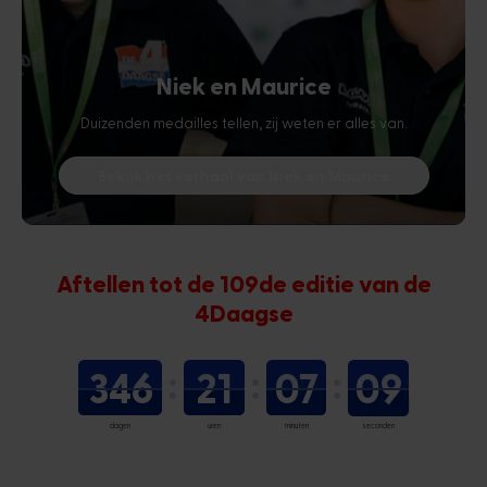
Niek en Maurice
Duizenden medailles tellen, zij weten er alles van.
Bekijk het verhaal van Niek en Maurice
Aftellen tot de 109de editie van de
4Daagse
346
21
07
09
dagen
uren
minuten
seconden