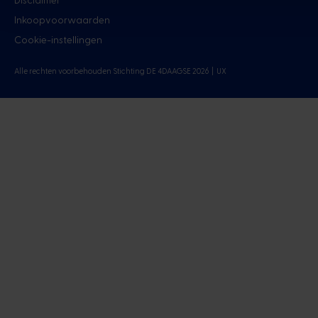
Inkoopvoorwaarden
Cookie-instellingen
Alle rechten voorbehouden Stichting DE 4DAAGSE 2026 |
UX