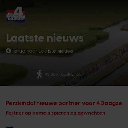
Begin opnieuw
Chatbot Miles
Laatste nieuws
Stel je vragen 24/7
terug naar Laatste nieuws
Vandaag
Meer dan 70 nationaliteiten
Hoi, ik ben Miles, de chatbot van de
4Daagse. Waar kan ik je mee helpen?
4:52 AM
Perskindol nieuwe partner voor 4Daagse
Partner op domein spieren en gewrichten