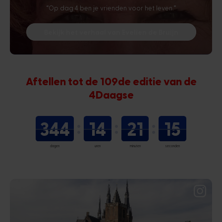
“Op dag 4 ben je vrienden voor het leven.”
Bekijk het verhaal van Evelien de Bruijn
Aftellen tot de 109de editie van de
4Daagse
344
14
21
14
dagen
uren
minuten
seconden