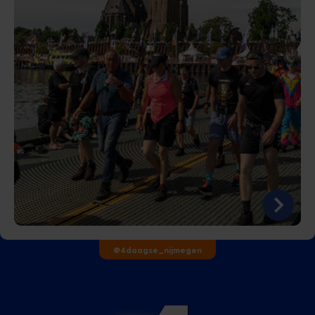
@4daagse_nijmegen