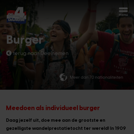
Begin opnieuw
Chatbot Miles
Burger
Stel je vragen 24/7
terug naar Deelnemen
Vandaag
Meer dan 70 nationaliteiten
Hoi, ik ben Miles, de chatbot van de
4Daagse. Waar kan ik je mee helpen?
11:38 AM
Meedoen als individueel burger
Daag jezelf uit, doe mee aan de grootste en
gezelligste wandelprestatietocht ter wereld! In 1909