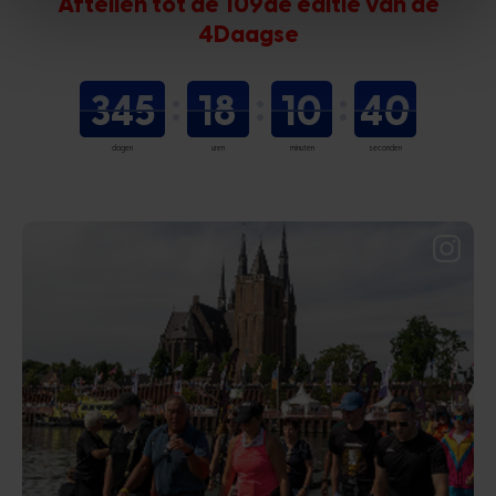
Aftellen tot de 109de editie van de
4Daagse
345
18
10
39
dagen
uren
minuten
seconden