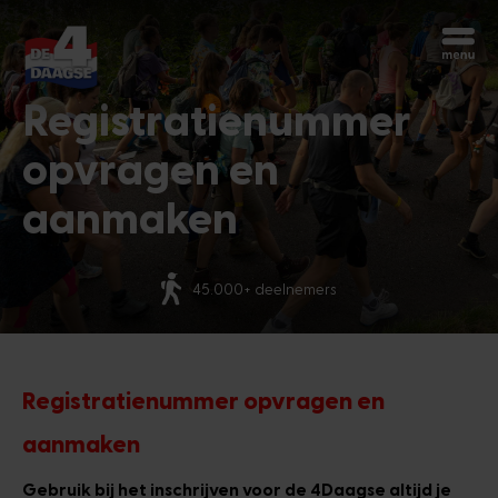
Begin opnieuw
Registratienummer
Chatbot Miles
Stel je vragen 24/7
opvragen en
aanmaken
Vandaag
Meer dan 70 nationaliteiten
Hoi, ik ben Miles, de chatbot van de
4Daagse. Waar kan ik je mee helpen?
7:49 AM
Registratienummer opvragen en
aanmaken
Gebruik bij het inschrijven voor de 4Daagse altijd je