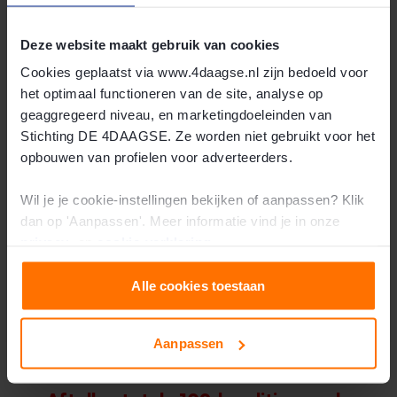
Deze website maakt gebruik van cookies
Cookies geplaatst via www.4daagse.nl zijn bedoeld voor
het optimaal functioneren van de site, analyse op
geaggregeerd niveau, en marketingdoeleinden van
Stichting DE 4DAAGSE. Ze worden niet gebruikt voor het
opbouwen van profielen voor adverteerders.
Wil je je cookie-instellingen bekijken of aanpassen? Klik
dan op 'Aanpassen'. Meer informatie vind je in onze
Teunis
privacy-
en
cookie-verklaring
.
"De 4Daagse stond al jaren op mijn bucketlist"
Alle cookies toestaan
Bekijk het verhaal van Teunis
Aanpassen