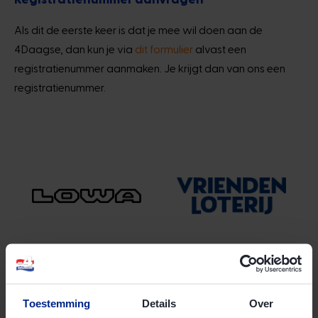
Als dit de eerste keer is dat je mee wil doen aan de
4Daagse, dan kun je via
dit formulier
alvast een
registratienummer aanmaken. Je krijgt dan van ons een
registratienummer.
Toestemming
Details
Over