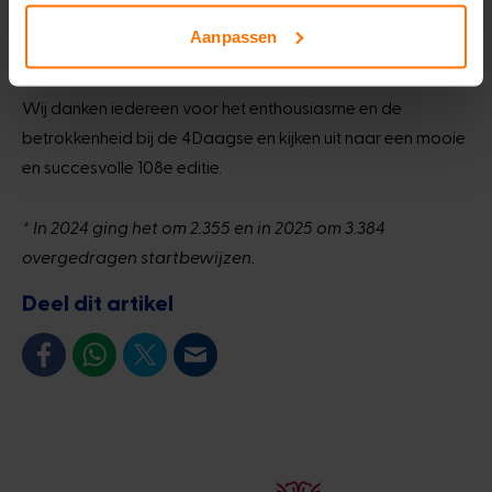
verdere verbeteringen kunnen doorvoeren,” aldus
Aanpassen
marsleider Sackers.
Wij danken iedereen voor het enthousiasme en de
betrokkenheid bij de 4Daagse en kijken uit naar een mooie
en succesvolle 108e editie.
* In 2024 ging het om 2.355 en in 2025 om 3.384
overgedragen startbewijzen.
Deel dit artikel