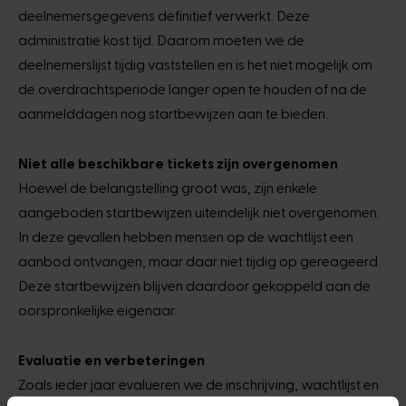
deelnemersgegevens definitief verwerkt. Deze
administratie kost tijd. Daarom moeten we de
deelnemerslijst tijdig vaststellen en is het niet mogelijk om
de overdrachtsperiode langer open te houden of na de
aanmelddagen nog startbewijzen aan te bieden.
Niet alle beschikbare tickets zijn overgenomen
Hoewel de belangstelling groot was, zijn enkele
aangeboden startbewijzen uiteindelijk niet overgenomen.
In deze gevallen hebben mensen op de wachtlijst een
aanbod ontvangen, maar daar niet tijdig op gereageerd.
Deze startbewijzen blijven daardoor gekoppeld aan de
oorspronkelijke eigenaar.
Evaluatie en verbeteringen
Zoals ieder jaar evalueren we de inschrijving, wachtlijst en