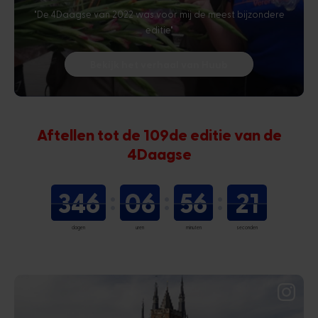
"De 4Daagse van 2022 was voor mij de meest bijzondere
editie"
Bekijk het verhaal van Huub
Aftellen tot de 109de editie van de
4Daagse
346
06
56
20
dagen
uren
minuten
seconden