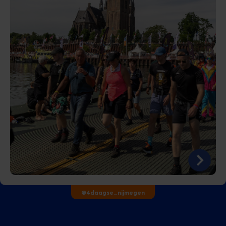
@4daagse_nijmegen