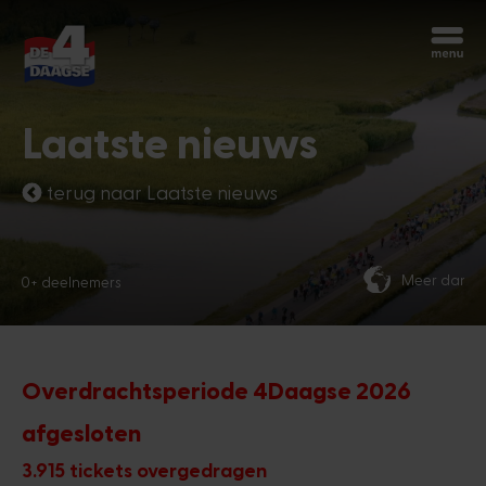
Begin opnieuw
Chatbot Miles
Laatste nieuws
Stel je vragen 24/7
terug naar Laatste nieuws
Vandaag
Meer dan 70 nationaliteiten
Hoi, ik ben Miles, de chatbot van de
4Daagse. Waar kan ik je mee helpen?
7:03 PM
Overdrachtsperiode 4Daagse 2026
afgesloten
3.915 tickets overgedragen