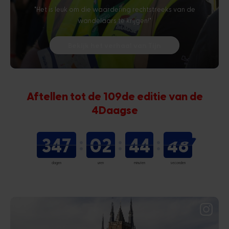
"Het is leuk om die waardering rechtstreeks van de
wandelaars te krijgen!"
Bekijk het verhaal van Tijn
Aftellen tot de 109de editie van de
4Daagse
347
02
44
47
dagen
uren
minuten
seconden