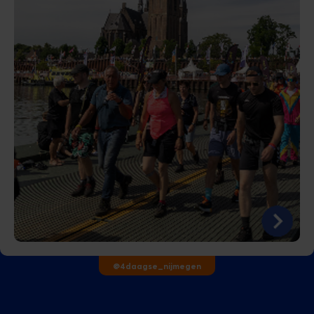
@4daagse_nijmegen