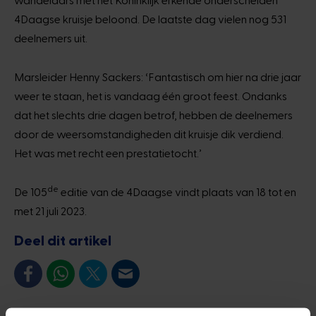
4Daagse kruisje beloond. De laatste dag vielen nog 531
deelnemers uit.
Marsleider Henny Sackers: ‘Fantastisch om hier na drie jaar
weer te staan, het is vandaag één groot feest. Ondanks
dat het slechts drie dagen betrof, hebben de deelnemers
door de weersomstandigheden dit kruisje dik verdiend.
Het was met recht een prestatietocht.’
de
De 105
editie van de 4Daagse vindt plaats van 18 tot en
met 21 juli 2023.
Deel dit artikel