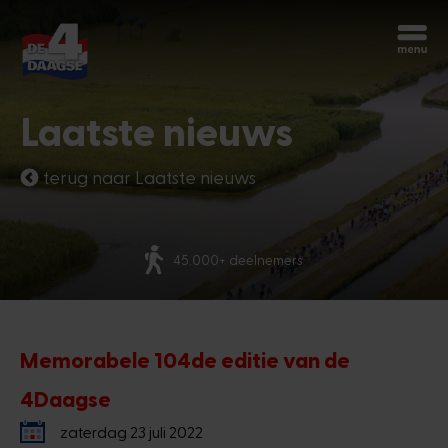
Begin opnieuw
Chatbot Miles
Laatste nieuws
Stel je vragen 24/7
terug naar Laatste nieuws
Vandaag
Meer dan 70 nationaliteiten
Hoi, ik ben Miles, de chatbot van de
4Daagse. Waar kan ik je mee helpen?
11:15 PM
Memorabele 104de editie van de
4Daagse
zaterdag 23 juli 2022