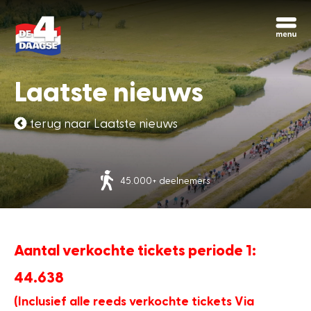
Begin opnieuw
Chatbot Miles
Laatste nieuws
Stel je vragen 24/7
terug naar Laatste nieuws
Vandaag
Meer dan 70 nationaliteiten
Hoi, ik ben Miles, de chatbot van de
4Daagse. Waar kan ik je mee helpen?
6:34 PM
Aantal verkochte tickets periode 1:
44.638
(Inclusief alle reeds verkochte tickets Via