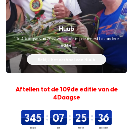
Huub
"De 4Daagse van 2022 was voor mij de meest bijzondere
editie"
Bekijk het verhaal van Huub
Aftellen tot de 109de editie van de
4Daagse
345
07
25
35
dagen
uren
minuten
seconden